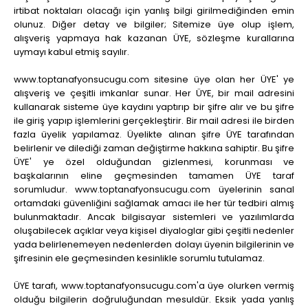
irtibat noktaları olacağı için yanlış bilgi girilmediğinden emin
olunuz. Diğer detay ve bilgiler; Sitemize üye olup işlem,
alışveriş yapmaya hak kazanan ÜYE, sözleşme kurallarına
uymayı kabul etmiş sayılır.
www.toptanafyonsucugu.com sitesine üye olan her ÜYE' ye
alışveriş ve çeşitli imkanlar sunar. Her ÜYE, bir mail adresini
kullanarak sisteme üye kaydını yaptırıp bir şifre alır ve bu şifre
ile giriş yapıp işlemlerini gerçekleştirir. Bir mail adresi ile birden
fazla üyelik yapılamaz. Üyelikte alınan şifre ÜYE tarafından
belirlenir ve dilediği zaman değiştirme hakkına sahiptir. Bu şifre
ÜYE' ye özel olduğundan gizlenmesi, korunması ve
başkalarının eline geçmesinden tamamen ÜYE taraf
sorumludur.
www.toptanafyonsucugu.com
üyelerinin sanal
ortamdaki güvenliğini sağlamak amacı ile her tür tedbiri almış
bulunmaktadır. Ancak bilgisayar sistemleri ve yazılımlarda
oluşabilecek açıklar veya kişisel diyaloglar gibi çeşitli nedenler
yada belirlenemeyen nedenlerden dolayı üyenin bilgilerinin ve
şifresinin ele geçmesinden kesinlikle sorumlu tutulamaz.
ÜYE tarafı, www.toptanafyonsucugu.com'a üye olurken vermiş
olduğu bilgilerin doğruluğundan mesuldür. Eksik yada yanlış