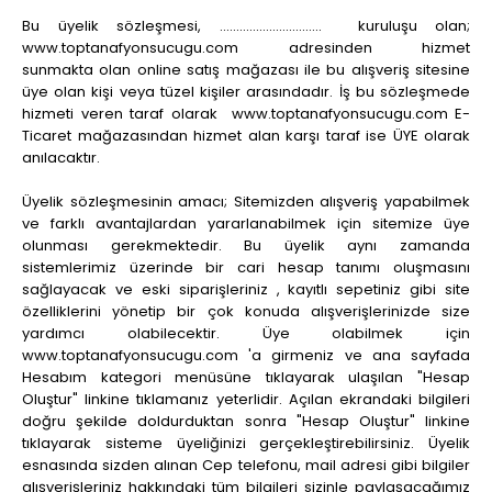
Bu üyelik sözleşmesi, ............................... kuruluşu olan;
www.toptanafyonsucugu.com adresinden hizmet
sunmakta olan online satış mağazası ile bu alışveriş sitesine
üye olan kişi veya tüzel kişiler arasındadır. İş bu sözleşmede
hizmeti veren taraf olarak
www.toptanafyonsucugu.com
E-
Ticaret mağazasından hizmet alan karşı taraf ise ÜYE olarak
anılacaktır.
Üyelik sözleşmesinin amacı; Sitemizden alışveriş yapabilmek
ve farklı avantajlardan yararlanabilmek için sitemize üye
olunması gerekmektedir. Bu üyelik aynı zamanda
sistemlerimiz üzerinde bir cari hesap tanımı oluşmasını
sağlayacak ve eski siparişleriniz , kayıtlı sepetiniz gibi site
özelliklerini yönetip bir çok konuda alışverişlerinizde size
yardımcı olabilecektir. Üye olabilmek için
www.toptanafyonsucugu.com 'a girmeniz ve ana sayfada
Hesabım kategori menüsüne tıklayarak ulaşılan "Hesap
Oluştur" linkine tıklamanız yeterlidir. Açılan ekrandaki bilgileri
doğru şekilde doldurduktan sonra "Hesap Oluştur" linkine
tıklayarak sisteme üyeliğinizi gerçekleştirebilirsiniz. Üyelik
esnasında sizden alınan Cep telefonu, mail adresi gibi bilgiler
alışverişleriniz hakkındaki tüm bilgileri sizinle paylaşacağımız