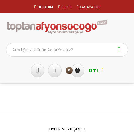
HESABIM
SEPET
KASAYA GİT
0 TL
0
Üyelik Sözleşmesi
Anasayfa
Üyelik Sözleşmesi
ÜYELİK SÖZLEŞMESİ